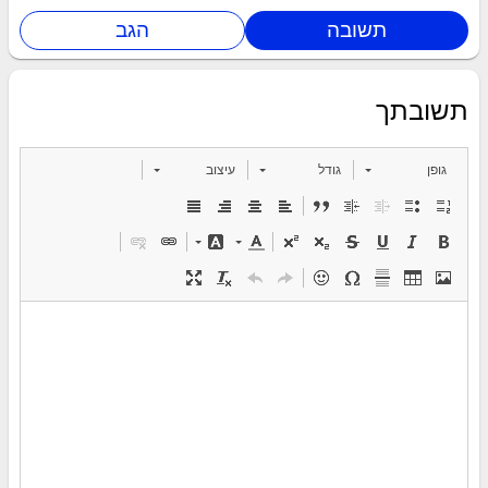
תשובתך
גופן
גודל
עיצוב