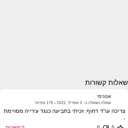
שאלות קשורות
אנונימי
שאלה נשאלה ב-
3 אפריל, 2021
176
צפיות
צריכה עו"ד דחוף. זכיתי בתביעה כנגד עירייה מסויימת
,
thumb_down_off_alt
thumb_up_off_alt
0
0
0
תשובות