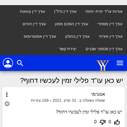
אודות עו"ד יפית יוחפז
עורך דין נדל"ן
עורך דין צוואות
עורך דין מסחרי
עורך דין הסכם ממון
עורך דין חוזים
עורך דין אזרחי
עורך דין בחולון
עורך דין אפוטרופוס
עורך דין סכסוכי שכנים
יצירת קשר
person
menu
search
יש כאן עו"ד פלילי זמין לעכשיו דחוף?
more_vert
אנונימי
שאלה נשאלה ב-
31 מרץ, 2021
168
צפיות
info_outline
יש כאן עו"ד פלילי זמין לעכשיו דחוף?
thumb_down_off_alt
thumb_up_off_alt
0
0