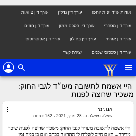
אודות עו"ד יפית יוחפז
עורך דין נדל"ן
עורך דין צוואות
עורך דין מסחרי
עורך דין הסכם ממון
עורך דין חוזים
עורך דין אזרחי
עורך דין בחולון
עורך דין אפוטרופוס
עורך דין סכסוכי שכנים
יצירת קשר
person
menu
search
היי אשמח לתשובה מעו״ד לגבי החוק:
משכיר שרוצה לפנות
more_vert
אנונימי
שאלה נשאלה ב-
28 מרץ, 2021
152
צפיות
היי אשמח לתשובה מעו״ד לגבי החוק: משכיר שרוצה לפנות שוכר
מדירה... האם חייב לשלוח לו התראה בכתב ואם כן כמה זמן