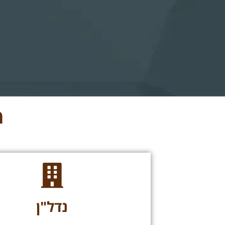
ת
נדל"ן