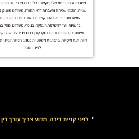
משרדנו עוסק בליווי של עסקאות נדל"ן: הסכמי רכישה מקבלן,
שנייה, הסכמי שכירות והעברות ללא תמורה. משרדנו מעניק ליו
המשא ומתן לקראת ההתקשרות בהסכם ועריכת הבדיקות
ברשויות, ועד להשלמת העסקה. בנוסף, משרדנו עוסק בר
משותפים, העברת זכויות במקרקעין מכוח צו ירושה או צו קיו
חוות דעת מיסויות ובתביעות משפטיות בנוגע לזכויות קנייניות
לפינוי שוכר.
לפני קניית דירה, מדוע צריך עורך דין