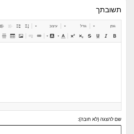
תשובתך
גופן
גודל
עיצוב
שם להצגה (לא חובה):