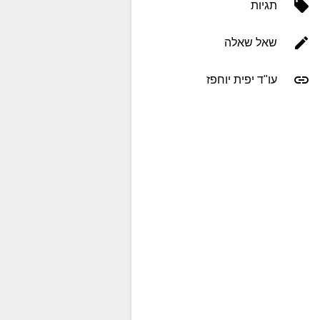
תגיות
שאל שאלה
עו"ד יפית יוחפז