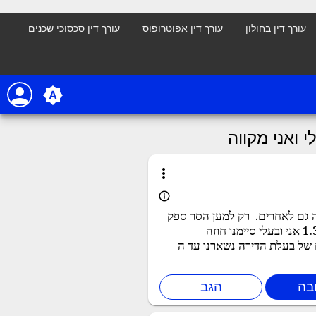
עורך דין בחולון
עורך דין אפוטרופוס
עורך דין סכסוכי שכנים
person
brightness_auto
ואני מקווה
more_vert
info_outline
ה גם לאחרים. רק למען הסר ספק
אני לא מתכוונת לכתוב שמות ולמסור פרטים אישיים. בתאריך ה 1.3 אני ובעלי סיימנו חוזה
1 אך עם הסכמה ותנאים של בעלת הדירה נשארנו עד ה