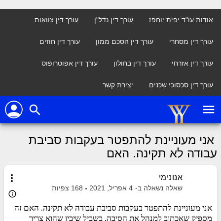
אודות עו"ד יפית יוחפז
עורך דין נדל"ן
עורך דין צוואות
עורך דין מסחרי
עורך דין הסכם ממון
עורך דין חוזים
עורך דין אזרחי
עורך דין בחולון
עורך דין אפוטרופוס
עורך דין סכסוכי שכנים
יצירת קשר
person
menu
search
אני מעוניינת להתפטר בעקבות סביבת
עבודה לא תקינה. האם
more_vert
אנונימי
שאלה נשאלה ב-
4 אפריל, 2021
168
צפיות
info_outline
אני מעוניינת להתפטר בעקבות סביבת עבודה לא תקינה. האם זה
מספיק שאכתוב למנהל את הסיבה, בשביל שיבין שהוא צריך