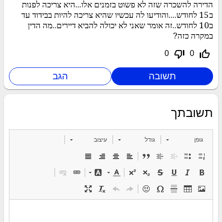
הדירה להשכרה שזה לא פשוט בזמנים אלו...היא צריכה לפנות
ב15 לחודש....והודיעו לה עכשיו שהיא צריכה להיות בבידוד עד
ב10 לחודש..זה אומר שאני לא יכולה להביא דיירים..מה הדין
במקרה כזה?
thumb_down_off_alt
thumb_up_off_alt
0
0
תשובתך
גופן
גודל
עיצוב