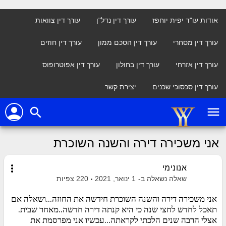
אודות עו"ד יפית יוחפז
עורך דין נדל"ן
עורך דין צוואות
עורך דין מסחרי
עורך דין הסכם ממון
עורך דין חוזים
עורך דין אזרחי
עורך דין בחולון
עורך דין אפוטרופוס
עורך דין סכסוכי שכנים
יצירת קשר
person
menu
search
אני משכירה דירה והשנה השוכרת
more_vert
אנונימי
שאלה נשאלה ב-
1 ינואר, 2021
220
צפיות
אני משכירה דירה והשנה השוכרת חידשה את החוזה...ושאלה אם
תאכל לחדש לחצי שנה כי היא קנתה דירה חדשה..מאחר שבית.
אצלי הרבה שנים הלכתי לקראתה...עכשיו אני מפרסמת את