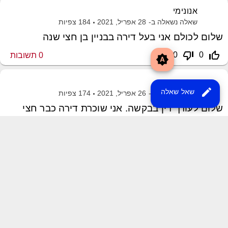
אנונימי
שאלה נשאלה ב-
28 אפריל, 2021
184
צפיות
שלום לכולם אני בעל דירה בבניין בן חצי שנה
thumb_down_off_alt
thumb_up_off_alt
0
0
0
תשובות
brightness_auto
אנונימי
edit
שאל שאלה
שאלה נשאלה ב-
26 אפריל, 2021
174
צפיות
שלום לעורך דין בבקשה. אני שוכרת דירה כבר חצי
thumb_down_off_alt
thumb_up_off_alt
0
0
0
תשובות
שליחת משוב
XML Sitemap
MayroPro Theme
by
Momin Raza
Powered by
Question2Answer