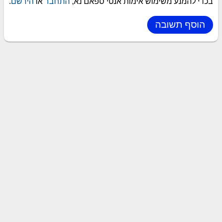
בכדי להמנע משימוש אימות אנטי ספאם נא,
התחבר
או
הירשם
.