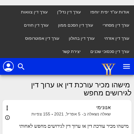
אודות עו"ד יפית יוחפז
עורך דין נדל"ן
עורך דין צוואות
עורך דין מסחרי
עורך דין הסכם ממון
עורך דין חוזים
עורך דין אזרחי
עורך דין בחולון
עורך דין אפוטרופוס
עורך דין סכסוכי שכנים
יצירת קשר
person
menu
search
מישהו מכיר עורכת דין או ערוך דין
לגירושים מחפש
more_vert
אנונימי
שאלה נשאלה ב-
5 אפריל, 2021
155
צפיות
info_outline
מישהו מכיר עורכת דין או ערוך דין לגירושים מחפש לאחותי