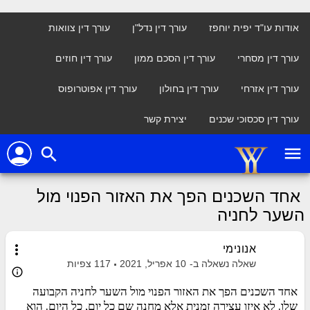
אודות עו"ד יפית יוחפז
עורך דין נדל"ן
עורך דין צוואות
עורך דין מסחרי
עורך דין הסכם ממון
עורך דין חוזים
עורך דין אזרחי
עורך דין בחולון
עורך דין אפוטרופוס
עורך דין סכסוכי שכנים
יצירת קשר
person
menu
search
אחד השכנים הפך את האזור הפנוי מול
השער לחניה
more_vert
אנונימי
שאלה נשאלה ב-
10 אפריל, 2021
117
צפיות
info_outline
אחד השכנים הפך את האזור הפנוי מול השער לחניה הקבועה
שלו. לא איזו עצירה זמנית אלא מחנה שם כל יום, כל היום. הוא