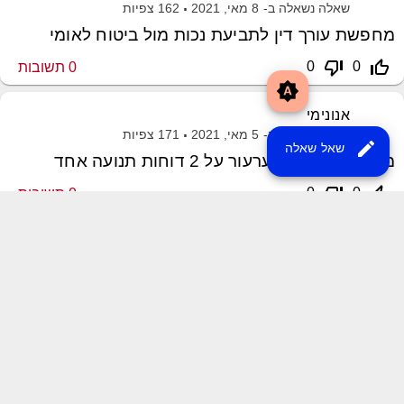
שאלה נשאלה ב-
8 מאי, 2021
162
צפיות
מחפשת עורך דין לתביעת נכות מול ביטוח לאומי
thumb_down_off_alt
thumb_up_off_alt
0
0
0
תשובות
brightness_auto
אנונימי
שאלה נשאלה ב-
5 מאי, 2021
171
צפיות
edit
שאל שאלה
מחפש עורך דין לערעור על 2 דוחות תנועה אחד
thumb_down_off_alt
thumb_up_off_alt
0
0
0
תשובות
שליחת משוב
XML Sitemap
MayroPro Theme
by
Momin Raza
Powered by
Question2Answer