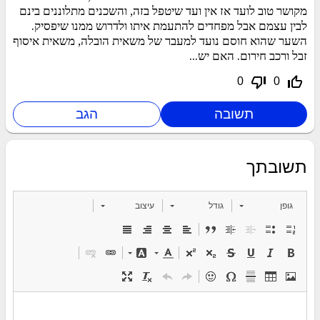
מקושר טוב לועד אז אין ועד שיטפל בזה, והשכנים מתלוננים בינם
לבין עצמם אבל מפחדים להתעמת איתו ולדרוש ממנו שיפסיק.
השער שהוא חוסם נועד למעבר של משאית הובלה, משאית איסוף
זבל ורכב חירום. האם יש...
thumb_down_off_alt
thumb_up_off_alt
0
0
תשובתך
גופן
גודל
עיצוב