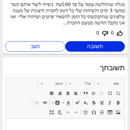
מגלה שהחליטה עומד על סך 590שח ניסיתי ליצור איתם קשר
במשך 3 ימים והשיחות שלי כל הזמן לחברה חיצונית של מענה
טלפונים שהתבקשתי כל הזמן להשאיר פרטים ושיחזרו אליי ואז
אני מקבל הודעה מטעם החברה...
thumb_down_off_alt
thumb_up_off_alt
0
0
תשובתך
גופן
גודל
עיצוב