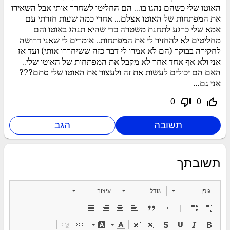
האוטו שלי כשהם נהגו בו... הם החליטו לשחרר אותי אבל השאירו
את המפתחות של האוטו אצלם... אחרי כמה שעות חזרתי עם
אמא שלי כרגע לתחנת משטרה כדי שהיא תנהג באוטו והם
מחליטים לא להחזיר לי את המפתחות.. אומרים לי שאני דרושה
לחקירה בבוקר (הם לא אמרו לי דבר כזה ששיחררו אותי) ועד אז
אני ולא אף אחד אחר לא מקבל את המפתחות של האוטו שלי..
האם הם יכולים לעשות את זה ולעצור את האוטו שלי סתם???
אני גם...
thumb_down_off_alt
thumb_up_off_alt
0
0
תשובתך
גופן
גודל
עיצוב