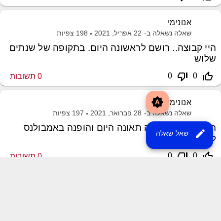
אנונימי
שאלה נשאלה ב-
22 אפריל, 2021
198
צפיות
היי קבוצה.. רושם לראשונה היום. בתקופה של שנתים
שלוש
thumb_down_off_alt
thumb_up_off_alt
0
0
0
תשובות
brightness_auto
אנונימי
שאלה נשאלה ב-
28 פברואר, 2021
197
צפיות
היי, חבר שלי עשה תאונה היום והופנה באמבולנס
edit
שאל שאלה
לבית
thumb_down_off_alt
thumb_up_off_alt
0
0
0
תשובות
שליחת משוב
XML Sitemap
MayroPro Theme
by
Momin Raza
Powered by
Question2Answer