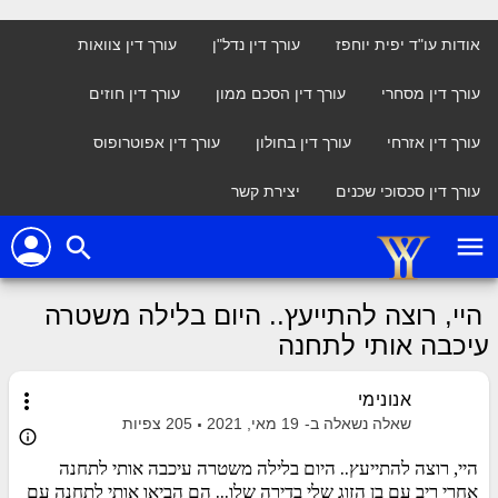
אודות עו"ד יפית יוחפז
עורך דין נדל"ן
עורך דין צוואות
עורך דין מסחרי
עורך דין הסכם ממון
עורך דין חוזים
עורך דין אזרחי
עורך דין בחולון
עורך דין אפוטרופוס
עורך דין סכסוכי שכנים
יצירת קשר
person
menu
search
היי, רוצה להתייעץ.. היום בלילה משטרה
עיכבה אותי לתחנה
more_vert
אנונימי
שאלה נשאלה ב-
19 מאי, 2021
205
צפיות
info_outline
היי, רוצה להתייעץ.. היום בלילה משטרה עיכבה אותי לתחנה
אחרי ריב עם בן הזוג שלי בדירה שלו... הם הביאו אותי לתחנה עם