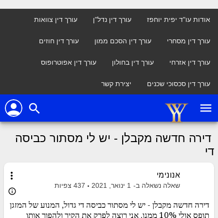
אודות עו"ד יפית יוחפז
עורך דין נדל"ן
עורך דין צוואות
עורך דין מסחרי
עורך דין הסכם ממון
עורך דין חוזים
עורך דין אזרחי
עורך דין בחולון
עורך דין אפוטרופוס
עורך דין סכסוכי שכנים
יצירת קשר
person
menu
search
דירה חדשה מקבלן - יש לי מסתור כביסה
די
more_vert
אנונימי
שאלה נשאלה ב-
1 ינואר, 2021
437
צפיות
info_outline
דירה חדשה מקבלן - יש לי מסתור כביסה די גדול, המנוע של המזגן
תופס אולי 10% ממנו. אני רוצה לפרק את הקיר ולהפוך אותו