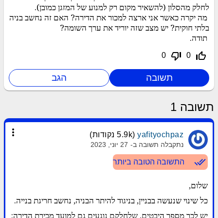
לחלק מהסלון (להשאיר מקום רק למנוע של המזגן כמובן).
מה יקרה כאשר אני ארצה למכור את הדירה? האם זה נחשב בניה
בלתי חוקית? יש מצב שזה יוריד את ערך השומה?
תודה.
thumb_down_off_alt
thumb_up_off_alt
0
0
תשובה
1
more_vert
yafityochpaz
(
5.9k
נקודות)
נתקבלה תשובה ב-
27 יוני, 2023
done_all
התשובה הטובה ביותר
שלום,
כל שינוי שנעשה בבניין, בניגוד להיתר הבניה, נחשב חריגת בנייה.
יש לכך מספר היבטים, שלחלקם נוגעים גם למועד מכירת הדירה: