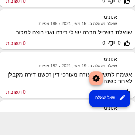
thumb_down_off_alt
thumb_up_off_alt
0
0
0
תשובות
אנונימי
שאלה נשאלה ב-
15 מאי, 2021
185
צפיות
שואלת בשביל חברה יש לי דירה ואני רוצה למכור
thumb_down_off_alt
thumb_up_off_alt
0
0
0
תשובות
אנונימי
שאלה נשאלה ב-
19 מאי, 2021
182
צפיות
אשמח לתשובות/עזרה מעורכי דין רכשנו דירה מקבלן
brightness_auto
לאחר כשנה
thumb_down_off_alt
thumb_up_off_alt
0
0
0
תשובות
edit
שאל שאלה
אנונימי
שאלה נשאלה ב-
26 ינואר, 2021
259
צפיות
היי קניתי דירה מקבלן וקיבלתי מפתח לפני כמה
חודשים.