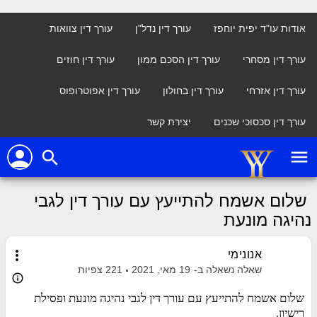
אודות עו"ד יפית יוחפז
עורך דין נדל"ן
עורך דין צוואות
עורך דין מסחרי
עורך דין הסכם ממון
עורך דין חוזים
עורך דין אזרחי
עורך דין בחולון
עורך דין אפוטרופוס
עורך דין סכסוכי שכנים
יצירת קשר
person
menu
search
שלום אשמח להתייעץ עם עורך דין לגבי
נהיגה מונעת
more_vert
אנונימי
שאלה נשאלה ב-
19 מאי, 2021
221
צפיות
info_outline
שלום אשמח להתייעץ עם עורך דין לגבי נהיגה מונעת ופסילת
רישיון.