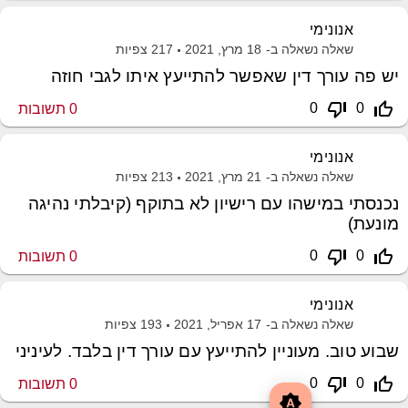
אנונימי
שאלה נשאלה ב-
18 מרץ, 2021
217
צפיות
יש פה עורך דין שאפשר להתייעץ איתו לגבי חוזה
thumb_down_off_alt
thumb_up_off_alt
0
0
0
תשובות
אנונימי
שאלה נשאלה ב-
21 מרץ, 2021
213
צפיות
נכנסתי במישהו עם רישיון לא בתוקף (קיבלתי נהיגה
מונעת)
thumb_down_off_alt
thumb_up_off_alt
0
0
0
תשובות
אנונימי
שאלה נשאלה ב-
17 אפריל, 2021
193
צפיות
שבוע טוב. מעוניין להתייעץ עם עורך דין בלבד. לעיניני
thumb_down_off_alt
thumb_up_off_alt
0
0
0
תשובות
brightness_auto