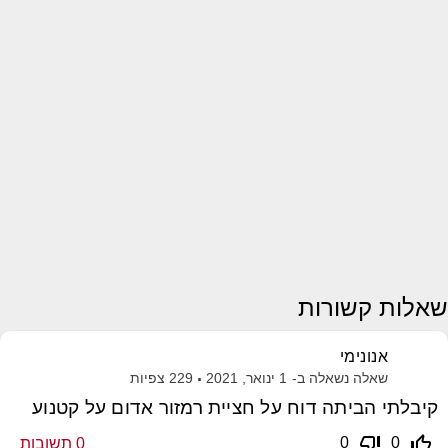
שאלות קשורות
אנונימי
שאלה נשאלה ב-
1 ינואר, 2021
229
צפיות
קיבלתי הביתה דוח על חציית רמזור אדום על קטנוע
thumb_down_off_alt
thumb_up_off_alt
0
0
0
תשובות