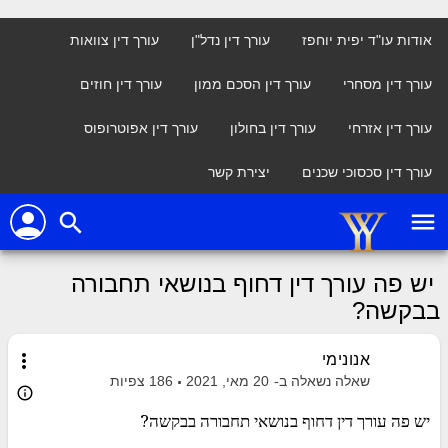
אודות עו"ד יפית יוחפז
עורך דין נדל"ן
עורך דין צוואות
עורך דין מסחרי
עורך דין הסכם ממון
עורך דין חוזים
עורך דין אזרחי
עורך דין בחולון
עורך דין אפוטרופוס
עורך דין סכסוכי שכנים
יצירת קשר
person
menu
search
יש פה עורך דין דחוף בנושאי תחבורה
בבקשה?
more_vert
אנונימי
שאלה נשאלה ב-
20 מאי, 2021
186
צפיות
info_outline
יש פה עורך דין דחוף בנושאי תחבורה בבקשה?