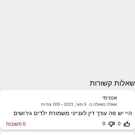
שאלות קשורות
אנונימי
שאלה נשאלה ב-
5 מאי, 2021
209
צפיות
היי יש פה עורך דין לענייני משמורת ילדים גירושים
thumb_down_off_alt
thumb_up_off_alt
0
0
0
תשובות