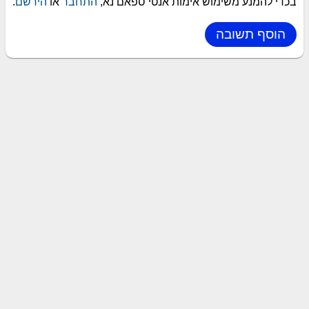
בכדי להמנע משימוש אימות אנטי ספאם נא,
התחבר
או
הירשם
.