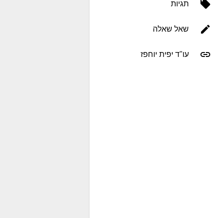
תגיות
שאל שאלה
עו"ד יפית יוחפז