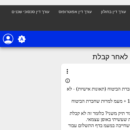
עורך דין בחולון
עורך דין אפוטרופוס
עורך דין סכסוכי שכנים
person
brightness_auto
) לאחר קבלת
more_vert
info_outline
רת הביטוח (תאונות אישיות) - לא
חברת הביטוח העבירה את הכסף לעורך דין. העורך דין דורש 17% + מעמ למרות שחברת הביטוח
שהעורך דין יחייב אותי ב17% עמלה עבור תיק משני? כלומר זה לא קבלת
ת שעשיתי באופן עצמאי.
 שחייבה במעמ בדף התשלום עבור