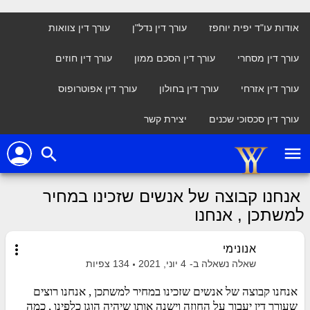
אודות עו"ד יפית יוחפז
עורך דין נדל"ן
עורך דין צוואות
עורך דין מסחרי
עורך דין הסכם ממון
עורך דין חוזים
עורך דין אזרחי
עורך דין בחולון
עורך דין אפוטרופוס
עורך דין סכסוכי שכנים
יצירת קשר
person
menu
search
אנחנו קבוצה של אנשים שזכינו במחיר
למשתכן , אנחנו
more_vert
אנונימי
שאלה נשאלה ב-
4 יוני, 2021
134
צפיות
אנחנו קבוצה של אנשים שזכינו במחיר למשתכן , אנחנו רוצים
שעורך דין יעבור על החוזה וישנה אותו שיהיה הוגן כלפינו , כמה