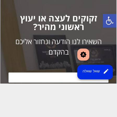
brightness_auto
edit
שאל שאלה