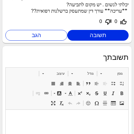
יכלתי לנשום . יש מקום לתביעה?
**עריכה** עורך דין שמתעסק ברשלנות רפואית??
thumb_down_off_alt
thumb_up_off_alt
0
0
תשובתך
גופן
גודל
עיצוב