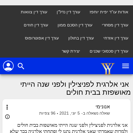
אודות עו"ד יפית יוחפז
עורך דין נדל"ן
עורך דין צוואות
עורך דין מסחרי
עורך דין הסכם ממון
עורך דין חוזים
עורך דין אזרחי
עורך דין בחולון
עורך דין אפוטרופוס
עורך דין סכסוכי שכנים
יצירת קשר
person
menu
search
אני אלרגית לפניצילין ולפני שנה הייתי
מאושפזת בבית חולים
more_vert
אנונימי
שאלה נשאלה ב-
5 יוני, 2021
96
צפיות
info_outline
אני אלרגית לפניצילין ולפני שנה הייתי מאושפזת בבית חולים
ולמרות שאמרתי שאני אלרגית נתנו לי ופתחתי אלרגיה בכך שלא