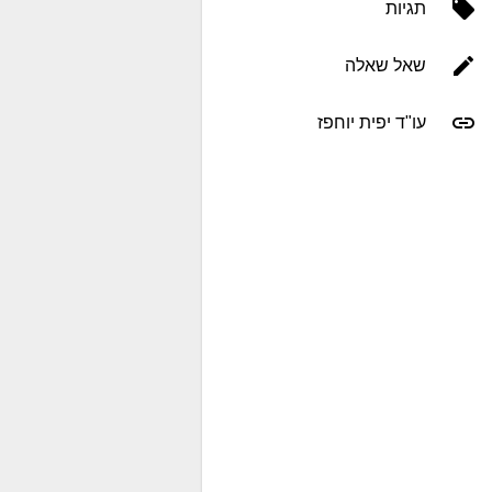
תגיות
שאל שאלה
עו"ד יפית יוחפז