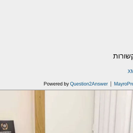
שורות
XM
Powered by
Question2Answer
MayroPr