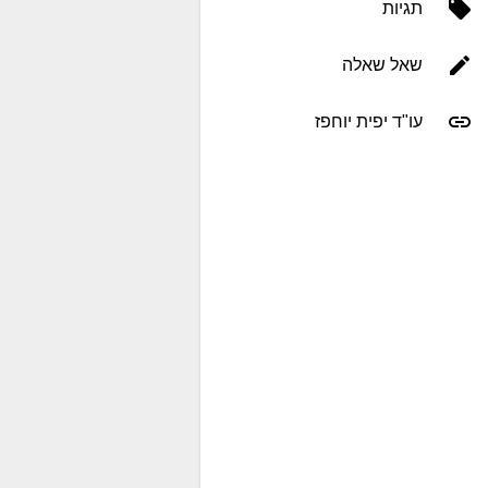
תגיות
שאל שאלה
עו"ד יפית יוחפז