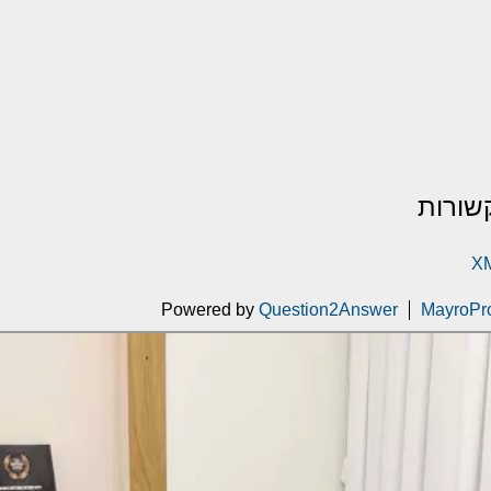
שורות
XM
Powered by
Question2Answer
MayroPr