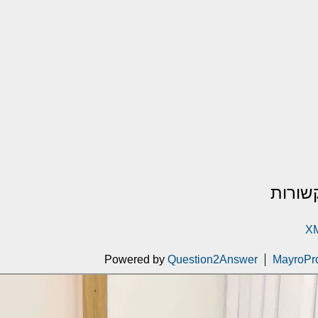
שורות
XM
Powered by
Question2Answer
MayroPr