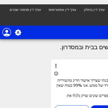
עורך דין בחולון
עורך דין אפוטרופוס
עורך דין סכסוכי שכנים
person
brightness_auto
ים בבית ובמסדרון.
more_vert
info_outline
נתי שצריך אישור חריג מהעירייה
על מנת לפתוח משפחתון בבניין מגורים מאחר וזה יכול להוות כמטרד של ממש. אני 99% בטוח שאין
 בעירייה יש לפנות? עד עכשיו הפנו אותי ליותר מ10 מספרים שונים שרק גלגלו את