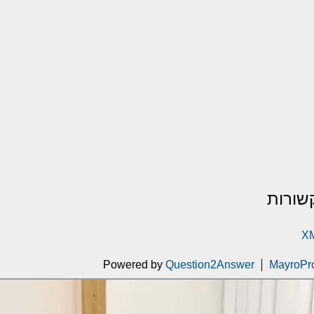
שורות
XM
Powered by
Question2Answer
MayroPr