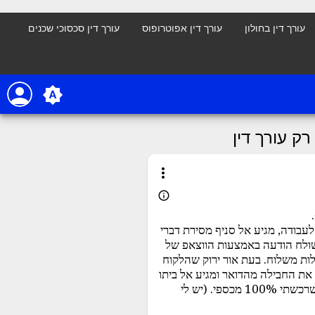
עורך דין בחולון
עורך דין אפוטרופוס
עורך דין סכסוכי שכנים
person
brightness_auto
ק עורך דין
more_vert
info_outline
וגע לעבודה, מגיע אל סניף מסירת דברי
ושולח הודעה באמצעות הווצאפ של
ות משלוח. בעת אור ירוק שהלקוח
ת החבילה מהדואר ומגיע אל ביתו
באותו יום עסקים, באמצעות האופניים החשמליים האישיים שלי שרכשתי 100% מכספי. (יש לי