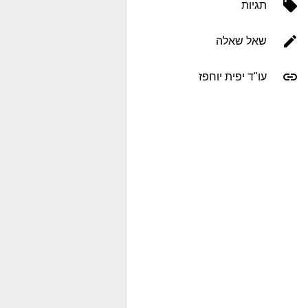
תגיות
שאל שאלה
עו"ד יפית יוחפז