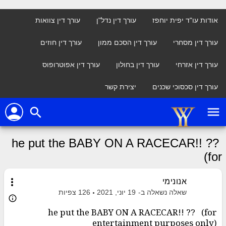
אודות עו"ד יפית יוחפז
עורך דין נדל"ן
עורך דין צוואות
עורך דין מסחרי
עורך דין הסכם ממון
עורך דין חוזים
עורך דין אזרחי
עורך דין בחולון
עורך דין אפוטרופוס
עורך דין סכסוכי שכנים
יצירת קשר
person
menu
search
he put the BABY ON A RACECAR!! ??
(for
more_vert
אנונימי
שאלה נשאלה ב-
19 יוני, 2021
126
צפיות
info_outline
he put the BABY ON A RACECAR!! ?? (for
entertainment purposes only)