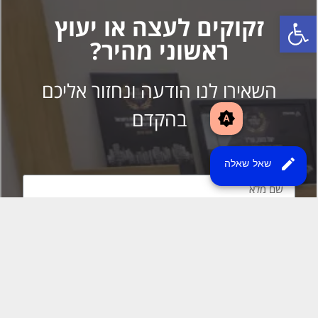
brightness_auto
edit
שאל שאלה