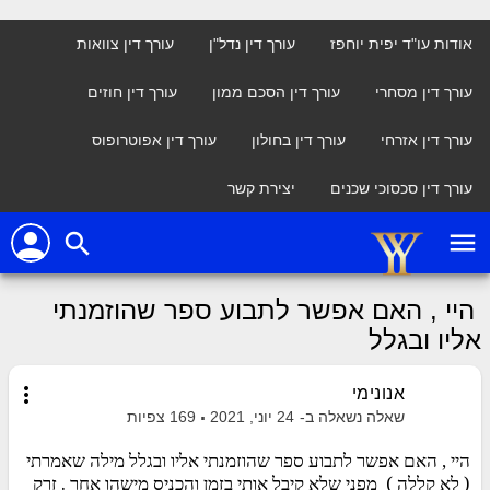
אודות עו"ד יפית יוחפז
עורך דין נדל"ן
עורך דין צוואות
עורך דין מסחרי
עורך דין הסכם ממון
עורך דין חוזים
עורך דין אזרחי
עורך דין בחולון
עורך דין אפוטרופוס
עורך דין סכסוכי שכנים
יצירת קשר
person
menu
search
היי , האם אפשר לתבוע ספר שהוזמנתי
אליו ובגלל
more_vert
אנונימי
שאלה נשאלה ב-
24 יוני, 2021
169
צפיות
היי , האם אפשר לתבוע ספר שהוזמנתי אליו ובגלל מילה שאמרתי
( לא קללה ) מפני שלא קיבל אותי בזמן והכניס מישהו אחר . זרק