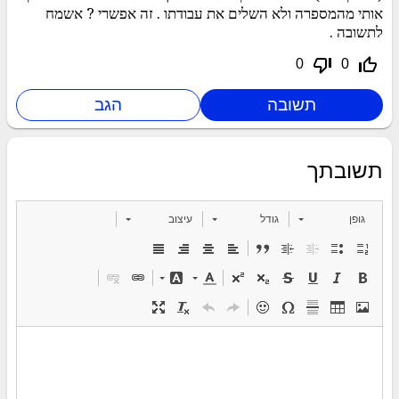
אותי מהמספרה ולא השלים את עבודתו . זה אפשרי ? אשמח
לתשובה .
thumb_down_off_alt
thumb_up_off_alt
0
0
תשובתך
גופן
גודל
עיצוב