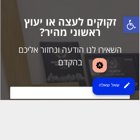
brightness_auto
edit
שאל שאלה