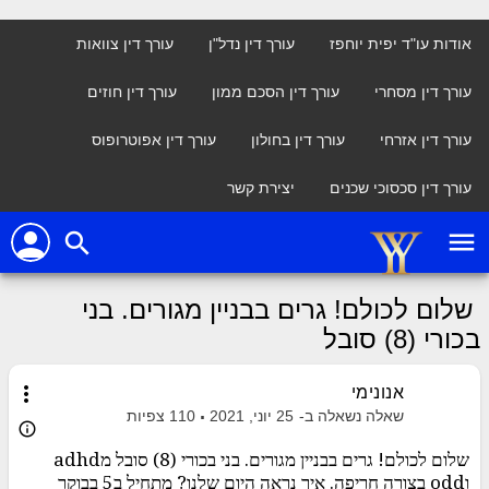
אודות עו"ד יפית יוחפז
עורך דין נדל"ן
עורך דין צוואות
עורך דין מסחרי
עורך דין הסכם ממון
עורך דין חוזים
עורך דין אזרחי
עורך דין בחולון
עורך דין אפוטרופוס
עורך דין סכסוכי שכנים
יצירת קשר
person
menu
search
שלום לכולם! גרים בבניין מגורים. בני
בכורי (8) סובל
more_vert
אנונימי
שאלה נשאלה ב-
25 יוני, 2021
110
צפיות
info_outline
שלום לכולם! גרים בבניין מגורים. בני בכורי (8) סובל מadhd
וodd בצורה חריפה. איך נראה היום שלנו? מתחיל ב5 בבוקר