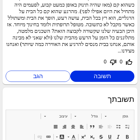
כשהוא קם (מאז שהיה תינוק באופן כמעט קבוע, לפעמים היה
מתחיל את היום אפילו לפני). מהרגע שהוא קם כל הבית על
הרגליים, הוא רץ בכל הבית, עושה רעש, הופך את הבית ומשתולל
כאשר מקבל לא כתשובה. מטופל תרופתית ולומד בחינוך מיוחד. אז
היכן הבעיה שלנו שקשורה לקבוצה הזאת? השכנים מלמטה,
מתלוננים כל הזמן על הרעש מהבית שלנו (ולא שאני לא מבינה
אותם, אנחנו בבית מנסים להרגיע את האווירה כמה שיותר) ואנחנו
מצידנו...
thumb_down_off_alt
thumb_up_off_alt
0
0
תשובתך
גופן
גודל
עיצוב