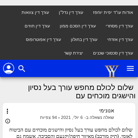
אודות עו"ד יפית יוחפז
עורך דין נדל"ן
עורך דין צוואות
עורך דין מסחרי
עורך דין הסכם ממון
עורך דין חוזים
עורך דין אזרחי
עורך דין בחולון
עורך דין אפוטרופוס
עורך דין סכסוכי שכנים
יצירת קשר
person
menu
search
שלום לכולם מחפש עורך בעל נסיון
והישגים מוכחים עם
more_vert
אנונימי
שאלה נשאלה ב-
6 יולי, 2021
94
צפיות
info_outline
שלום לכולם מחפש עורך בעל נסיון והישגים מוכחים עם הביטוח
לאומי. (תיק מורכב) מאיזור חיפה/יקנעם והסביבה. אשמח גם