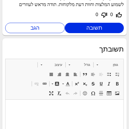
לשמוע המלצות וחוות דעת מלקוחות. תודה מראש לעוזרים
thumb_down_off_alt
thumb_up_off_alt
0
0
תשובתך
גופן
גודל
עיצוב