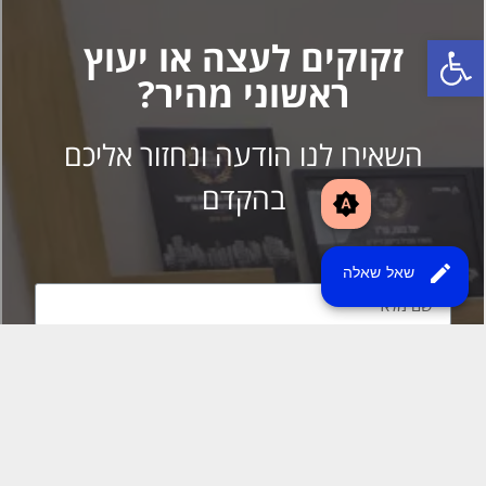
brightness_auto
edit
שאל שאלה