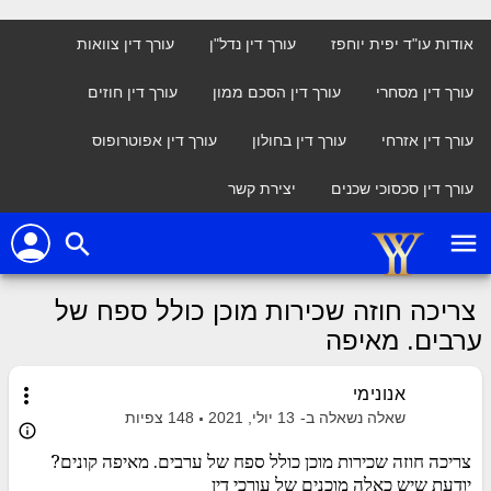
אודות עו"ד יפית יוחפז
עורך דין נדל"ן
עורך דין צוואות
עורך דין מסחרי
עורך דין הסכם ממון
עורך דין חוזים
עורך דין אזרחי
עורך דין בחולון
עורך דין אפוטרופוס
עורך דין סכסוכי שכנים
יצירת קשר
person
menu
search
צריכה חוזה שכירות מוכן כולל ספח של
ערבים. מאיפה
more_vert
אנונימי
שאלה נשאלה ב-
13 יולי, 2021
148
צפיות
info_outline
צריכה חוזה שכירות מוכן כולל ספח של ערבים. מאיפה קונים?
יודעת שיש כאלה מוכנים של עורכי דין