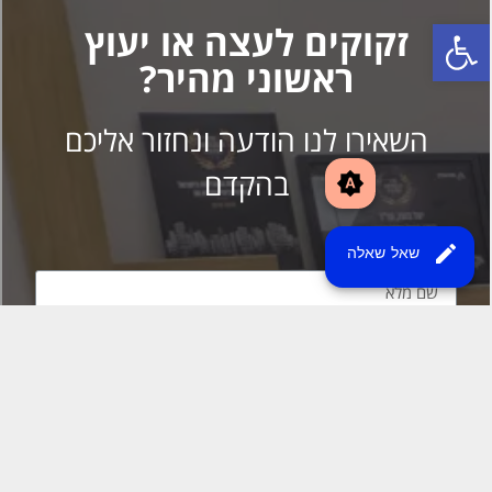
brightness_auto
edit
שאל שאלה