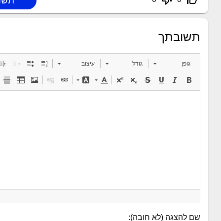
thumb_down_off_alt
thumb_up_off_alt
תשובתך
גופן
גודל
עיצוב
שם להצגה (לא חובה):