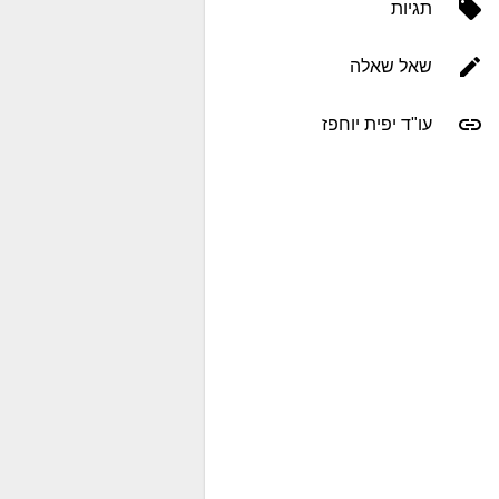
תגיות
שאל שאלה
עו"ד יפית יוחפז