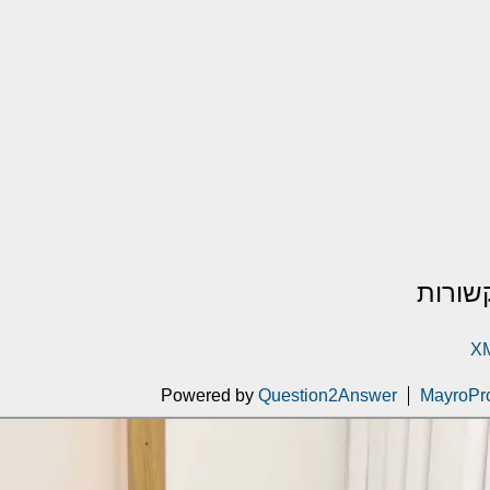
שורות
XM
Powered by
Question2Answer
MayroPr