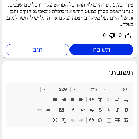
צינור ב1.7 , עד היום לא תוקן וכל הפרקט עקור והכל שם שבבים,
אנחנו ישנים בסלון כמעט חודש אני סובלת מכאבי גב חזקים והבן
זוג שלי היום נפל מליקוי בריצפה ועיקם את הרגל יש לו חשד לנקע,
בעלת...
thumb_down_off_alt
thumb_up_off_alt
0
0
תשובתך
גופן
גודל
עיצוב