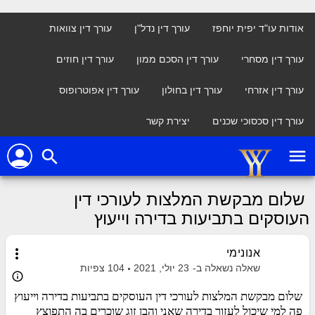
אודות עו"ד יפית יוחפז
עורך דין נדל"ן
עורך דין צוואות
עורך דין מסחרי
עורך דין הסכם ממון
עורך דין חוזים
עורך דין אזרחי
עורך דין בחולון
עורך דין אפוטרופוס
עורך דין סכסוכי שכנים
יצירת קשר
person
menu
search
שלום מבקשת המלצות לעורכי דין
העוסקים בתביעות בדירה וייעוץ
more_vert
אנונימי
שאלה נשאלה ב-
23 יולי, 2021
104
צפיות
info_outline
שלום מבקשת המלצות לעורכי דין העוסקים בתביעות בדירה וייעוץ
פה למי שיכול לעזור בדירה שאני והבן זוג שוכרים בה התפוצץ