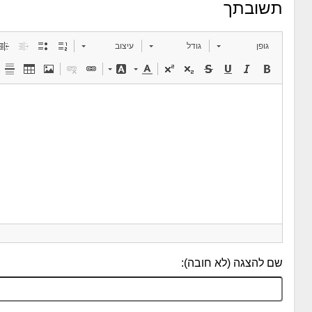
תשובתך
גופן
גודל
עיצוב
שם להצגה (לא חובה):