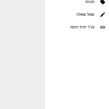
תגיות
שאל שאלה
עו"ד יפית יוחפז