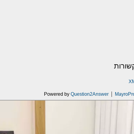
שורות
XM
Powered by
Question2Answer
MayroPr