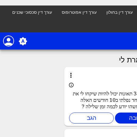
עורך דין בחולון
עורך דין אפוטרופוס
עורך דין סכסוכי שכנים
person
brightness_auto
רת לי
more_vert
info_outline
רציתי לדעת אם זה חוקי חוקרת תנועה אומרת לי ביגלל שעשיתי 3 תאונות יכול להיות שיקחו לי את
הרשיון זה הגיוני לא עשיתי עבירות תנועה ולא כלום לא היה אף אחד נפלתי ב10 חודשים האלה
שהו יודע לכמה זמן שלילה ?