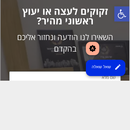
brightness_auto
edit
שאל שאלה