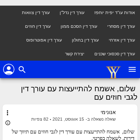
אודות עו"ד יפית יוחפז
עורך דין נדל"ן
עורך דין צוואות
עורך דין מסחרי
עורך דין הסכם ממון
עורך דין חוזים
עורך דין אזרחי
עורך דין בחולון
עורך דין אפוטרופוס
עורך דין סכסוכי שכנים
יצירת קשר
person
menu
search
שלום, אשמח להתייעצות עם עורך דין
לגבי חוזים עם
more_vert
אנונימי
שאלה נשאלה ב-
15 אוגוסט, 2021
82
צפיות
info_outline
שלום, אשמח להתייעצות עם עורך דין לגבי חוזים עם תיווך של
דירות. לשאלה בפרטי.