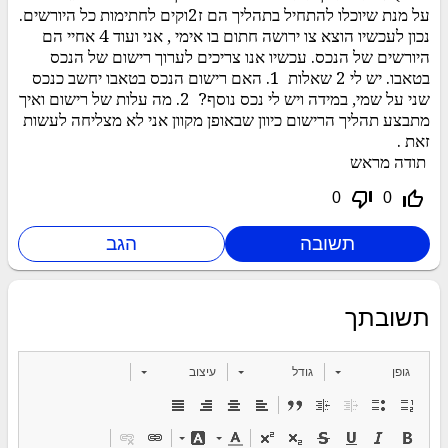
על מנת שיוכלו להתחיל בתהליך הם ז2וקים לחתימות כל היורשים.
נכון לעכשיו הוצא צו ירושה חתום בו אימי , אני ועוד 4 אחיי הם
היורשים של הנכס. עכשיו אנו צריכים לערוך רישום של הנכס
בטאבו. יש לי 2 שאלות 1. האם רישום הנכס בטאבו יחשב כנכס
שני על שמי, במידה ויש לי נכס נוסף? 2. מה עלות של רישום ואיך
מתבצע תהליך הרישום כיוון שבאופן מקוון אני לא מצליחה לעשות
זאת .
תודה מראש
thumb_down_off_alt
thumb_up_off_alt
0
0
תשובתך
גופן
גודל
עיצוב