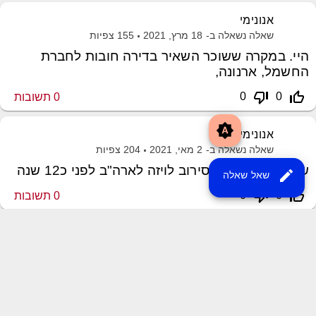
אנונימי
שאלה נשאלה ב-
18 מרץ, 2021
155
צפיות
היי. במקרה ששוכר השאיר בדירה חובות לחברת
החשמל, ארנונה,
thumb_down_off_alt
thumb_up_off_alt
0
0
0
תשובות
brightness_auto
אנונימי
שאלה נשאלה ב-
2 מאי, 2021
204
צפיות
שלום רב, קיבלתי סירוב לויזה לארה"ב לפני כ12 שנה
edit
שאל שאלה
thumb_down_off_alt
thumb_up_off_alt
0
0
0
תשובות
שליחת משוב
XML Sitemap
MayroPro Theme
by
Momin Raza
Powered by
Question2Answer