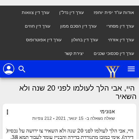
אודות עו"ד יפית יוחפז
עורך דין נדל"ן
עורך דין צוואות
עורך דין מסחרי
עורך דין הסכם ממון
עורך דין חוזים
עורך דין אזרחי
עורך דין בחולון
עורך דין אפוטרופוס
עורך דין סכסוכי שכנים
יצירת קשר
person
menu
search
היי, אבי הלך לעולמו לפני 20 שנה ולא
השאיר
more_vert
אנונימי
שאלה נשאלה ב-
15 ינואר, 2021
212
צפיות
היי, אבי הלך לעולמו לפני 20 שנה ולא השאיר צו ירושה על נכסיו(
דירה). אימי כמובן מתגוררת בדירה והבניין עומד לעבור תמא 38.