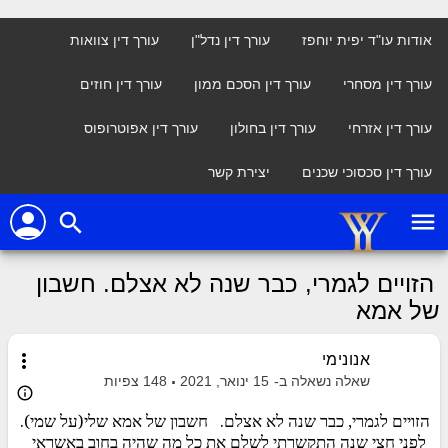
אודות עו"ד יפית יוחפז
עורך דין נדל"ן
עורך דין צוואות
עורך דין מסחרי
עורך דין הסכם ממון
עורך דין חוזים
עורך דין אזרחי
עורך דין בחולון
עורך דין אפוטרופוס
עורך דין סכסוכי שכנים
יצירת קשר
person
menu
search
הזויים לגמרי, כבר שנה לא אצלם. חשבון
של אמא
more_vert
אנונימי
שאלה נשאלה ב-
15 ינואר, 2021
148
צפיות
info_outline
הזויים לגמרי, כבר שנה לא אצלם. חשבון של אמא שלי(על שמי).
לפני חצי שנה התקשרתי לשלם את כל מה שהיה בחוב באשראי