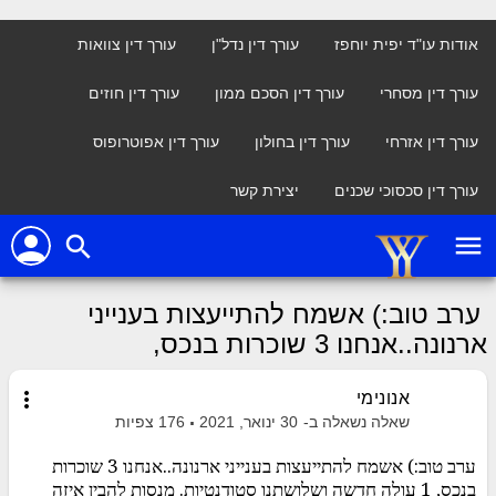
אודות עו"ד יפית יוחפז
עורך דין נדל"ן
עורך דין צוואות
עורך דין מסחרי
עורך דין הסכם ממון
עורך דין חוזים
עורך דין אזרחי
עורך דין בחולון
עורך דין אפוטרופוס
עורך דין סכסוכי שכנים
יצירת קשר
person
menu
search
ערב טוב:) אשמח להתייעצות בענייני
ארנונה..אנחנו 3 שוכרות בנכס,
more_vert
אנונימי
שאלה נשאלה ב-
30 ינואר, 2021
176
צפיות
ערב טוב:) אשמח להתייעצות בענייני ארנונה..אנחנו 3 שוכרות
בנכס, 1 עולה חדשה ושלושתנו סטודנטיות. מנסות להבין איזה