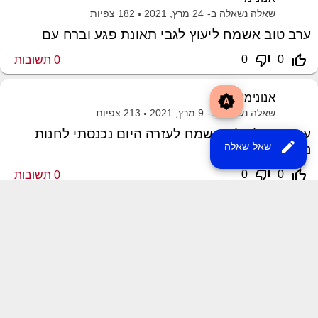
שאלה נשאלה ב-
24 מרץ, 2021
182
צפיות
ערב טוב אשמח ליעוץ לגבי תאונת פגע וברח עם
thumb_down_off_alt
thumb_up_off_alt
0
0
0
תשובות
אנונימי
brightness_auto
שאלה נשאלה ב-
9 מרץ, 2021
213
צפיות
ערב טוב לכולם אשמח לעזרה היום נכנסתי לחנות
edit
שאל שאלה
נעליים
thumb_down_off_alt
thumb_up_off_alt
0
0
0
תשובות
שליחת משוב
XML Sitemap
MayroPro Theme
by
Momin Raza
Powered by
Question2Answer