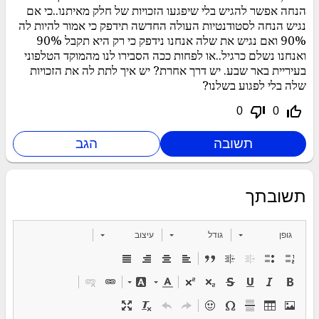
הנחה אפשר להגיש בלי שיפגעו הזכויות של חלק מאיתנו..כי אם
נגיש הנחה לסטודנטיות העולה החדשה תידפק כי אמור להיות לה
90% ואם נגיש את שלה אנחנו נידפק כי רק היא תקבל 90%
ואנחנו נשלם כרגיל..או לפחות ככה הסבירו לנו מהמוקד הטלפוני
בעיריית באר שבע. יש דרך אחרת? יש איך לתת לה את הזכויות
שלה בלי לפגוע בשלנו?
thumb_down_off_alt
thumb_up_off_alt
0
0
תשובתך
גופן
גודל
עיצוב