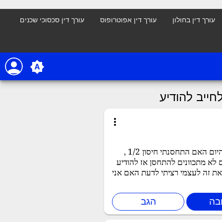
עורך דין בחולון
עורך דין אפוטרופוס
עורך דין סכסוכי שכנים
person
brightness_auto
חייב להודיע
more_vert
היי לכולם האם מותר למקום העבודה שלי לחייב להודיע עד סוף היום האם התחסנתי חיסון 1/2 ,
 לא מתכוונים להתחסן אז להודיע
את זה לעצמי רציתי לדעת האם אני