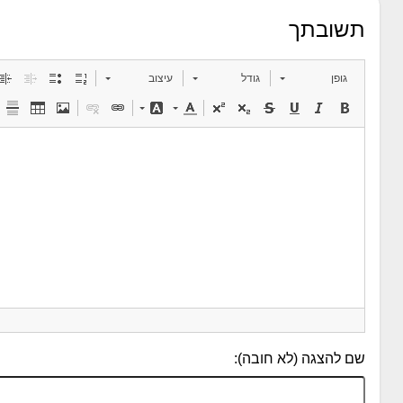
תשובתך
גופן
גודל
עיצוב
שם להצגה (לא חובה):