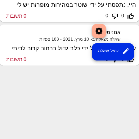
היי, נתפסתי על ידי שוטר במהירות מופרזת יש לי
thumb_down_off_alt
thumb_up_off_alt
0
0
0
תשובות
brightness_auto
אנונימי
שאלה נשאלה ב-
10 מרץ, 2021
183
צפיות
שלום הותקפתי על ידי כלב גדול ברחוב קרוב לביתי
edit
שאל שאלה
thumb_down_off_alt
thumb_up_off_alt
0
0
0
תשובות
שליחת משוב
XML Sitemap
MayroPro Theme
by
Momin Raza
Powered by
Question2Answer