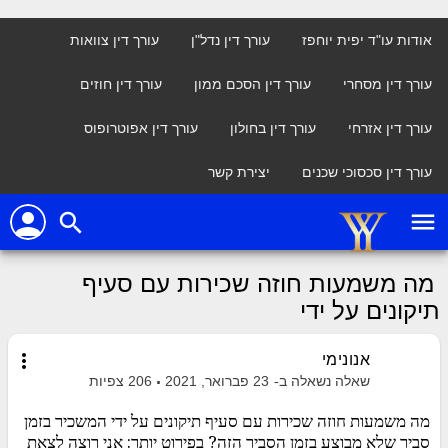
אודות עו"ד יפית יוחפז
עורך דין נדל"ן
עורך דין צוואות
עורך דין מסחרי
עורך דין הסכם ממון
עורך דין חוזים
עורך דין אזרחי
עורך דין בחולון
עורך דין אפוטרופוס
עורך דין סכסוכי שכנים
יצירת קשר
person
menu
search
מה משמעות חוזה שכירות עם סעיף
תיקונים על ידי
more_vert
אנונימי
שאלה נשאלה ב-
23 פברואר, 2021
206
צפיות
מה משמעות חוזה שכירות עם סעיף תיקונים על ידי המשכיר בזמן
סביר שלא מבוצע בזמן הסביר הזה? בפירוט יותר: אני רוצה לצאת