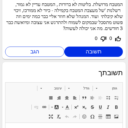
המטבח מרושלת. בליטות לא ברורות , המטבח עדיין לא גמור,
רשלנות 'של מעצבת המטבח בקמילה - כיור לא ממורכז, זיכוי
שלא קיבלתי ועוד. המנהל שלא חוזר אליי כבר כמה ימים וזה
פשוט מתסכל שבמקום לשמוח ולהתרגש אני עצובה ומיואשת כבר
3 חודשים. מה אני יכולה לעשות?
thumb_down_off_alt
thumb_up_off_alt
0
0
תשובתך
גופן
גודל
עיצוב