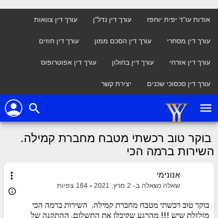
אודות עו"ד יפית יוחפז
עורך דין נדל"ן
עורך דין צוואות
עורך דין מסחרי
עורך דין הסכם ממון
עורך דין חוזים
עורך דין אזרחי
עורך דין בחולון
עורך דין אפוטרופוס
עורך דין סכסוכי שכנים
יצירת קשר
person
menu
search
בוקר טוב רכשתי מטבח מחברת קמילה.
השירות ברמה הכי
more_vert
אנונימי
שאלה נשאלה ב-
2 מרץ, 2021
184
צפיות
info_outline
בוקר טוב רכשתי מטבח מחברת קמילה. השירות ברמה הכי
מזלזלת שיש !!! מהרגע שקיבלו את התשלום. ההתקנה של