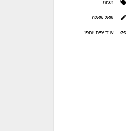
תגיות
שאל שאלה
עו"ד יפית יוחפז