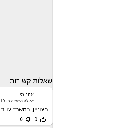
שאלות קשורות
אנונימי
שאלה נשאלה ב-
19 אפריל, 2021
מעוניין, במשרד עו"ד 
thumb_down_off_alt
thumb_up_off_alt
0
0