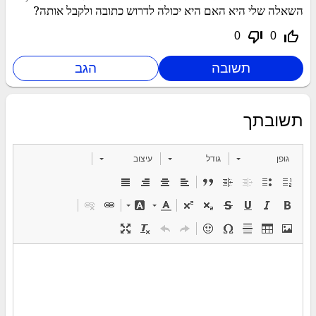
השאלה שלי היא האם היא יכולה לדרוש כתובה ולקבל אותה?
thumb_down_off_alt
thumb_up_off_alt
0
0
תשובתך
גופן
גודל
עיצוב