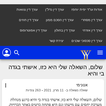
אודות עו"ד יפית יוחפז
עורך דין נדל"ן
עורך דין צוואות
עורך דין מסחרי
עורך דין הסכם ממון
עורך דין חוזים
עורך דין אזרחי
עורך דין בחולון
עורך דין אפוטרופוס
עורך דין סכסוכי שכנים
יצירת קשר
person
menu
search
שלום, השאלה שלי היא כזו, אישתי בגדה
בי והיא
more_vert
אנונימי
שאלה נשאלה ב-
11 מרץ, 2021
263
צפיות
שלום, השאלה שלי היא כזו, אישתי בגדה בי והיא כרגע מנהלת
מערכת יחסים עם מישהו וגם היא פתחה כרטיס באתר הכרויות,