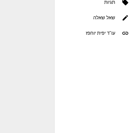
תגיות
שאל שאלה
עו"ד יפית יוחפז