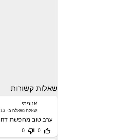
שאלות קשורות
אנונימי
שאלה נשאלה ב-
13 מאי, 2021
ערב טוב מחפשת דחוף
thumb_down_off_alt
thumb_up_off_alt
0
0