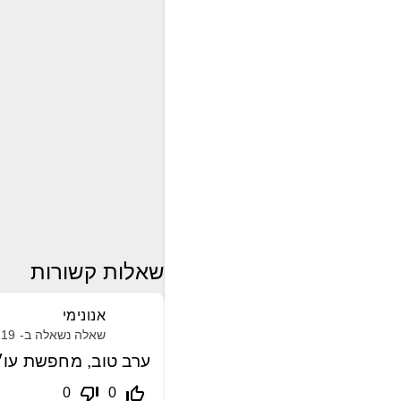
שאלות קשורות
אנונימי
שאלה נשאלה ב-
19 אפריל, 2021
ערב טוב, מחפשת עו״
thumb_down_off_alt
thumb_up_off_alt
0
0