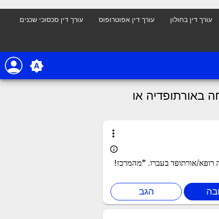
עורך דין בחולון
עורך דין אפוטרופוס
עורך דין סכסוכי שכנים
person
brightness_auto
 באורתופדיה או
more_vert
info_outline
 רופא/אורתופד בעברו. *מהמרכז!