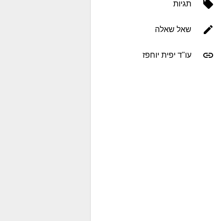
תגיות
שאל שאלה
עו"ד יפית יוחפז