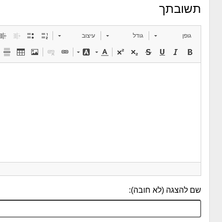
תשובתך
גופן
גודל
עיצוב
שם להצגה (לא חובה):