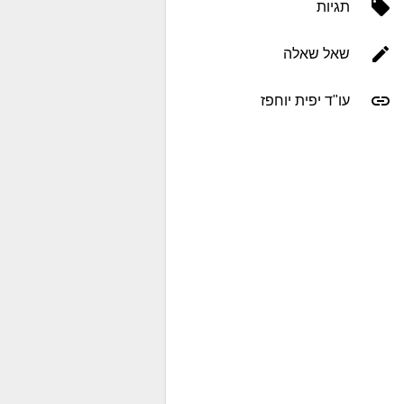
תגיות
שאל שאלה
עו"ד יפית יוחפז