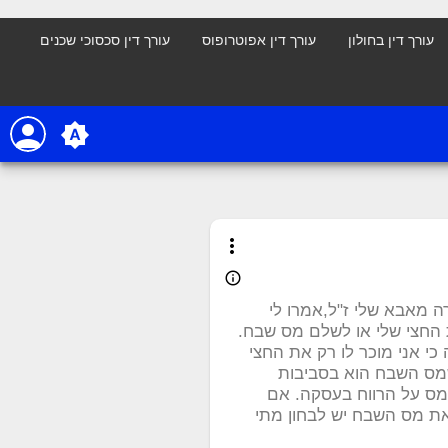
עורך דין בחולון
עורך דין אפוטרופוס
עורך דין סכסוכי שכנים
person
brightness_auto
more_vert
info_outline
 מאבא שלי ז"ל,אמרו לי
ת החצי שלי או לשלם מס שבח.
י אני מוכר לו רק את החצי
 כ500000 ש"ח,אני מבין שמס השבח הוא בסביבות
ה מס על הרווח בעסקה. אם
את מס השבח יש לבחון מתי