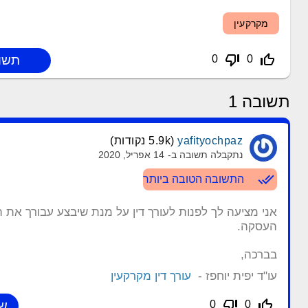
מקרקעין
thumb_down_off_alt
thumb_up_off_alt
0
0
תשובה
1
yafityochpaz
(
5.9k
נקודות)
נתקבלה תשובה ב-
14 אפריל, 2020
done_all
התשובה הטובה ביותר
אני מציעה לך לפנות לעורך דין על מנת שיבצע עבורך את הח
העסקה.
בברכה,
עו"ד יפית יוחפז -
עורך דין מקרקעין
thumb_down_off_alt
thumb_up_off_alt
0
0