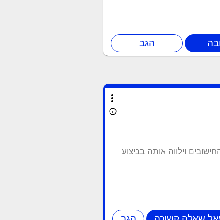
more_vert
info_outline
ישובים וילווה אותה בביצוע