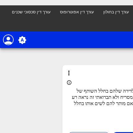
עורך דין בחולון
עורך דין אפוטרופוס
עורך דין סכסוכי שכנים
person
brightness_auto
more_vert
info_outline
וץ לדירה שלהם בחלל השותף של
סריח ולא תברואתי זה נראה רע
האם מותר להם לשים אותו בחלל