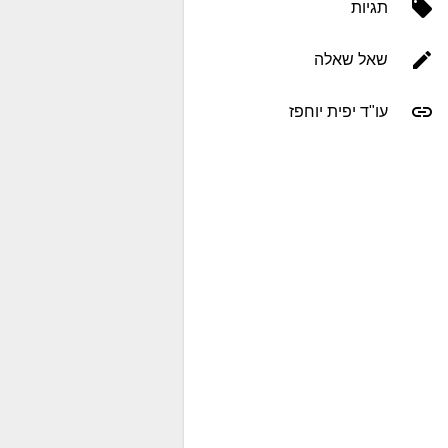
תגיות
שאל שאלה
עו"ד יפית יוחפז