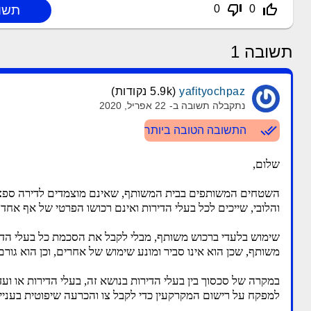
thumb_down_off_alt
thumb_up_off_alt
0
0
תשובה
1
yafityochpaz
(
5.9k
נקודות)
נתקבלה תשובה ב-
22 אפריל, 2020
done_all
התשובה הטובה ביותר
שלום,
השטחים המשותפים בבית המשותף, שאינם מוצמדים לדירה ספצי
והלובי, שייכים לכל בעלי הדירות ואינם רכושו הפרטי של אף אחד
שימוש בלעדי ברכוש משותף, מבלי לקבל את הסכמת כל בעלי הדי
משותף, שכן הוא אינו סביר ומונע שימוש של אחרים, וכן הוא גור
במקרה של סכסוך בין בעלי הדירות בנושא זה, בעלי הדירות או ו
למפקח על רישום המקרקעין כדי לקבל צו והכרעה שיפוטית בעניין