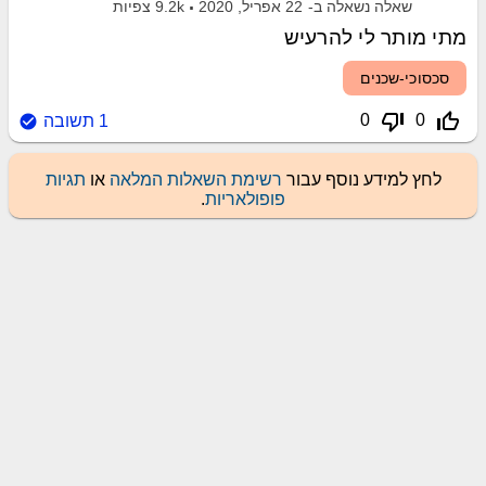
שאלה נשאלה ב-
22 אפריל, 2020
9.2k
צפיות
מתי מותר לי להרעיש
סכסוכי-שכנים
thumb_down_off_alt
thumb_up_off_alt
0
0
1
תשובה
לחץ למידע נוסף עבור
רשימת השאלות המלאה
או
תגיות
פופולאריות
.