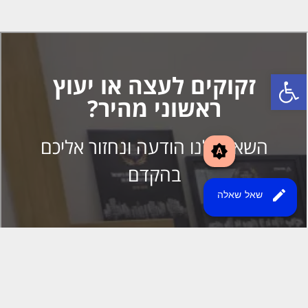
brightness_auto
edit
שאל שאלה