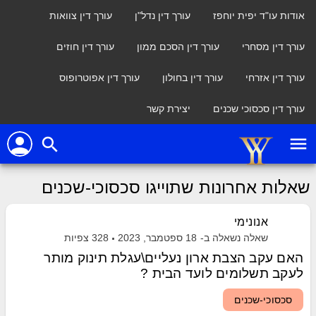
אודות עו"ד יפית יוחפז
עורך דין נדל"ן
עורך דין צוואות
עורך דין מסחרי
עורך דין הסכם ממון
עורך דין חוזים
עורך דין אזרחי
עורך דין בחולון
עורך דין אפוטרופוס
עורך דין סכסוכי שכנים
יצירת קשר
person
menu
search
שאלות אחרונות שתוייגו סכסוכי-שכנים
אנונימי
שאלה נשאלה ב-
18 ספטמבר, 2023
328
צפיות
האם עקב הצבת ארון נעליים\עגלת תינוק מותר
לעקב תשלומים לועד הבית ?
סכסוכי-שכנים