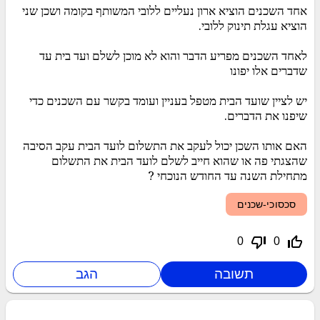
אחד השכנים הוציא ארון נעליים ללובי המשותף בקומה ושכן שני
הוציא עגלת תינוק ללובי.
לאחד השכנים מפריע הדבר והוא לא מוכן לשלם ועד בית עד
שדברים אלו יפונו
יש לציין שועד הבית מטפל בעניין ועומד בקשר עם השכנים כדי
שיפנו את הדברים.
האם אותו השכן יכול לעקב את התשלום לועד הבית עקב הסיבה
שהצגתי פה או שהוא חייב לשלם לועד הבית את התשלום
מתחילת השנה עד החודש הנוכחי ?
סכסוכי-שכנים
thumb_down_off_alt
thumb_up_off_alt
0
0