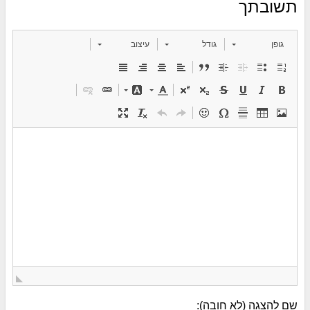
תשובתך
גופן
גודל
עיצוב
שם להצגה (לא חובה):