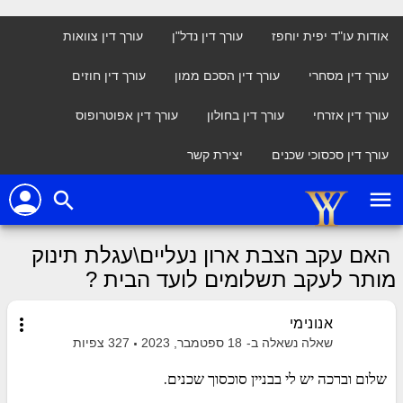
אודות עו"ד יפית יוחפז
עורך דין נדל"ן
עורך דין צוואות
עורך דין מסחרי
עורך דין הסכם ממון
עורך דין חוזים
עורך דין אזרחי
עורך דין בחולון
עורך דין אפוטרופוס
עורך דין סכסוכי שכנים
יצירת קשר
person
menu
search
האם עקב הצבת ארון נעליים\עגלת תינוק
מותר לעקב תשלומים לועד הבית ?
more_vert
אנונימי
שאלה נשאלה ב-
18 ספטמבר, 2023
327
צפיות
שלום וברכה יש לי בבניין סוכסוך שכנים.