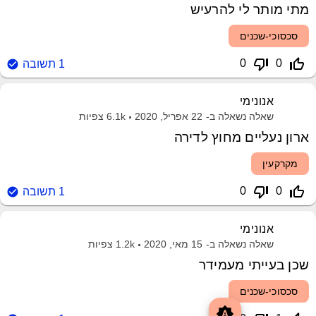
מתי מותר לי להרעיש
סכסוכי-שכנים
thumb_down_off_alt
thumb_up_off_alt
0
0
1
תשובה
אנונימי
שאלה נשאלה ב-
22 אפריל, 2020
6.1k
צפיות
ארון נעליים מחוץ לדירה
מקרקעין
thumb_down_off_alt
thumb_up_off_alt
0
0
1
תשובה
אנונימי
שאלה נשאלה ב-
15 מאי, 2020
1.2k
צפיות
שכן בעייתי מעמידר
סכסוכי-שכנים
brightness_auto