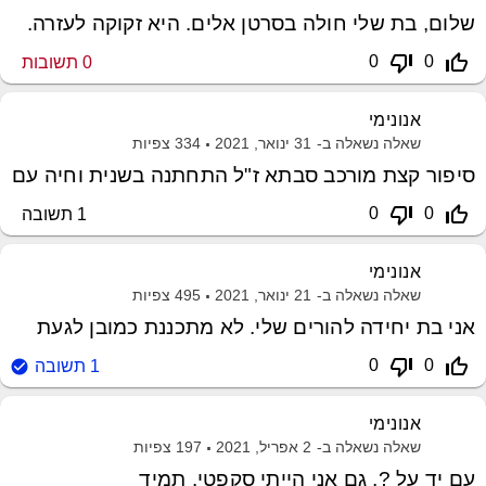
שלום, בת שלי חולה בסרטן אלים. היא זקוקה לעזרה.
thumb_down_off_alt
thumb_up_off_alt
0
0
0
תשובות
אנונימי
שאלה נשאלה ב-
31 ינואר, 2021
334
צפיות
סיפור קצת מורכב סבתא ז"ל התחתנה בשנית וחיה עם
thumb_down_off_alt
thumb_up_off_alt
0
0
1
תשובה
אנונימי
שאלה נשאלה ב-
21 ינואר, 2021
495
צפיות
אני בת יחידה להורים שלי. לא מתכננת כמובן לגעת
thumb_down_off_alt
thumb_up_off_alt
0
0
1
תשובה
אנונימי
שאלה נשאלה ב-
2 אפריל, 2021
197
צפיות
עם יד על ?, גם אני הייתי סקפטי. תמיד