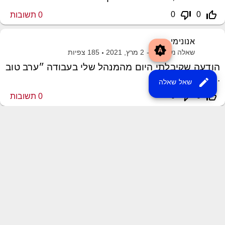
thumb_down_off_alt
thumb_up_off_alt
0
0
0
תשובות
אנונימי
brightness_auto
שאלה נשאלה ב-
2 מרץ, 2021
185
צפיות
הודעה שקיבלתי היום מהמנהל שלי בעבודה ״ערב טוב
.
edit
שאל שאלה
thumb_down_off_alt
thumb_up_off_alt
0
0
0
תשובות
שליחת משוב
XML Sitemap
MayroPro Theme
by
Momin Raza
Powered by
Question2Answer