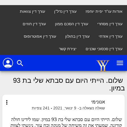
אודות עו"ד יפית יוחפז
עורך דין נדל"ן
עורך דין צוואות
עורך דין מסחרי
עורך דין הסכם ממון
עורך דין חוזים
עורך דין אזרחי
עורך דין בחולון
עורך דין אפוטרופוס
עורך דין סכסוכי שכנים
יצירת קשר
person
menu
search
שלום. הייתי היום עם סבתא שלי בת 93
במיון.
more_vert
אנונימי
שאלה נשאלה ב-
9 ינואר, 2021
241
צפיות
שלום. הייתי היום עם סבתא שלי בת 93 במיון. שמו לידינו חולה
קורונה. שמעתי את זה משיחה של מנקה וכח עזר. ניגשתי לצוות