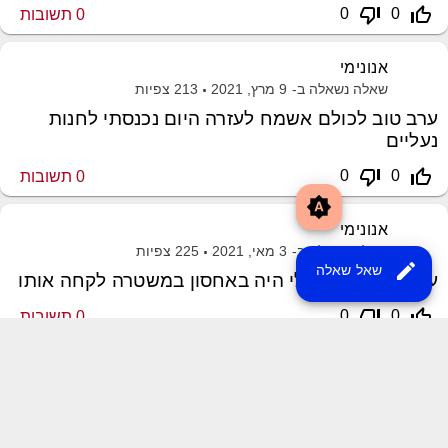
thumb_down_off_alt
thumb_up_off_alt
0
0
0
תשובות
אנונימי
שאלה נשאלה ב-
9 מרץ, 2021
213
צפיות
ערב טוב לכולם אשמח לעזרה היום נכנסתי לחנות
נעליים
thumb_down_off_alt
thumb_up_off_alt
0
0
0
תשובות
brightness_auto
אנונימי
שאלה נשאלה ב-
3 מאי, 2021
225
צפיות
edit
שאל שאלה
ערב טוב הרכב שלי היה באחסון במשטרה לקחה אותו
thumb_down_off_alt
thumb_up_off_alt
0
0
0
תשובות
שליחת משוב
XML Sitemap
MayroPro Theme
by
Momin Raza
Powered by
Question2Answer