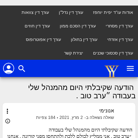
אודות עו"ד יפית יוחפז
עורך דין נדל"ן
עורך דין צוואות
עורך דין מסחרי
עורך דין הסכם ממון
עורך דין חוזים
עורך דין אזרחי
עורך דין בחולון
עורך דין אפוטרופוס
עורך דין סכסוכי שכנים
יצירת קשר
person
menu
search
הודעה שקיבלתי היום מהמנהל שלי
בעבודה ״ערב טוב .
more_vert
אנונימי
שאלה נשאלה ב-
2 מרץ, 2021
184
צפיות
info_outline
הודעה שקיבלתי היום מהמנהל שלי בעבודה
״ערב טוב . אני ממליץ לכולם ללכת ולהתחסן מפני קורונה . אנחנו