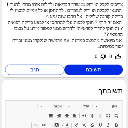
צריכים לקבל תו ירוק ממשרד הבריאות ולתלות אותו מחוץ לחנות !
התנאי לקבלת תו ירוק לעובדים . להתחסן או כל יומיים להציג לי
בדיקת קורנה שלילית . אל תחכו שזה יגיע .״
האם זה חוקי ? חוקי לכפות עלי להתחסן או לבצע בדיקה רפואית
? זה חוקי לחדור לפרטיותי ולדרוש ממני למסור מידע על מצבי
הרפואי ??
אני מיואשת מהמצב במדינה. אני מרגישה שנלקחו ממני זכויות
יסוד בסיסיות....
thumb_down_off_alt
thumb_up_off_alt
0
0
תשובתך
גופן
גודל
עיצוב