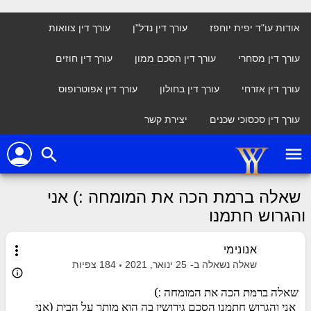
אודות עו"ד יפית יוחפז
עורך דין נדל"ן
עורך דין צוואות
עורך דין מסחרי
עורך דין הסכם ממון
עורך דין חוזים
עורך דין אזרחי
עורך דין בחולון
עורך דין אפוטרופוס
עורך דין סכסוכי שכנים
יצירת קשר
person
menu
search
שאלה ברמת הכה את המומחה :) אני
והגרוש חתמנו
more_vert
אנונימי
שאלה נשאלה ב-
25 ינואר, 2021
184
צפיות
info_outline
שאלה ברמת הכה את המומחה :)
אני והגרוש חתמנו הסכם גירושין בה הוא מותר על הבית (אני