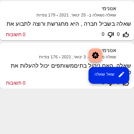
אנונימי
שאלה נשאלה ב-
25 ינואר, 2021
179
צפיות
שאלה בשביל חברה , היא מתגרשת ורוצה לתבוע את
thumb_down_off_alt
thumb_up_off_alt
0
0
0
תשובות
אנונימי
brightness_auto
שאלה נשאלה ב-
3 ינואר, 2021
176
צפיות
שאלה. האם ניהול בתיםמשותפים יכול להעלות את
סכום תשלום
edit
שאל שאלה
thumb_down_off_alt
thumb_up_off_alt
0
0
0
תשובות
שליחת משוב
XML Sitemap
MayroPro Theme
by
Momin Raza
Powered by
Question2Answer