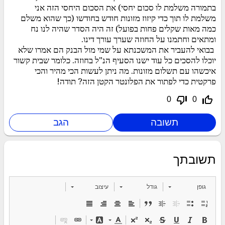
בתמורה משלמת לו סכום יחסי) את הסכום היחסי הזה אני
משלמת לו תוך כדי קיזוז מזונות חודש בחודשו (כך שהוא משלם
כמה מאות שקלים פחות בפועל) זה היה הסדר שהיה לנו נח
ומתאים וחתמנו על החוזה שערך עורך דינו.
בבואי להעביר את המשכנתא על שמי מול הבנק הם אמרו שלא
יוכלו להסכים כל עוד ישנו הסעיף הנ"ל בחוזה. כלומר שבית קשור
איכשהו עם תשלום מזונות. מה ניתן לעשות הכי מהיר והכי
פרקטית כדי לפתור את הפלונטר הקטן הזה? תודה!
thumb_down_off_alt
thumb_up_off_alt
0
0
תשובתך
גופן
גודל
עיצוב