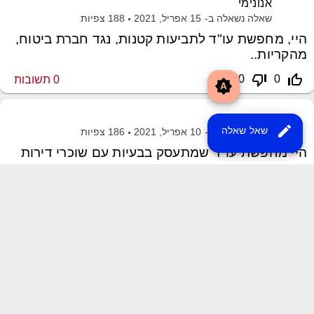
אנונימי
שאלה נשאלה ב-
15 אפריל, 2021
188
צפיות
היי, מחפשת עו"ד לתביעות קטנות, נגד חברת ביטוח,
מהקריות..
thumb_down_off_alt
thumb_up_off_alt
0
0
0
תשובות
brightness_auto
אנונימי
edit
שאל שאלה
שאלה נשאלה ב-
10 אפריל, 2021
186
צפיות
היי מחפשת עו"ד שמתעסק בבעיות עם שוכרי דירות
thumb_down_off_alt
thumb_up_off_alt
0
0
0
תשובות
שליחת משוב
XML Sitemap
MayroPro Theme
by
Momin Raza
Powered by
Question2Answer