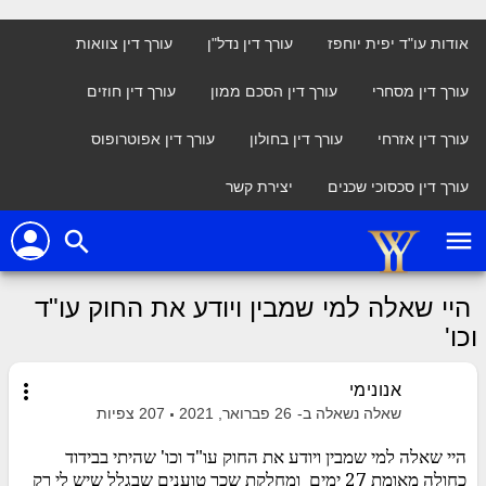
אודות עו"ד יפית יוחפז
עורך דין נדל"ן
עורך דין צוואות
עורך דין מסחרי
עורך דין הסכם ממון
עורך דין חוזים
עורך דין אזרחי
עורך דין בחולון
עורך דין אפוטרופוס
עורך דין סכסוכי שכנים
יצירת קשר
person
menu
search
היי שאלה למי שמבין ויודע את החוק עו"ד
וכו'
more_vert
אנונימי
שאלה נשאלה ב-
26 פברואר, 2021
207
צפיות
היי שאלה למי שמבין ויודע את החוק עו"ד וכו' שהיתי בבידוד
כחולה מאומת 27 ימים ומחלקת שכר טוענים שבגלל שיש לי רק