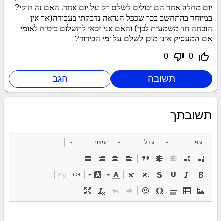
יום מחלה אחד הם יכולים לשלם רק על יום אחד. האם זה חוקי?
במיוחד בהתחשב בכך שככל הנראה נדבקתי בעבודה(אך אין
הוכחה חד משמעית לכך) והאם אני זכאי לתשלום ביטוח לאומי
אם המעסיק אינו מוכן לשלם על ימי הבידוד?
thumb_down_off_alt
thumb_up_off_alt
0
0
תשובתך
גופן
גודל
עיצוב