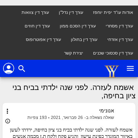
אודות עו"ד יפית יוחפז
עורך דין נדל"ן
עורך דין צוואות
עורך דין מסחרי
עורך דין הסכם ממון
עורך דין חוזים
עורך דין אזרחי
עורך דין בחולון
עורך דין אפוטרופוס
עורך דין סכסוכי שכנים
יצירת קשר
person
menu
search
אשמח לעזרה. לפני שנה ילדתי בביח בני
ציון בחיפה,
more_vert
אנונימי
שאלה נשאלה ב-
26 פברואר, 2021
193
צפיות
info_outline
אשמח לעזרה. לפני שנה ילדתי בביח בני ציון בחיפה, ירדתי לעשן
באיזור המוגדר כפינת עישון והגיע פקח ולקח ת.ז מכמה אנשים