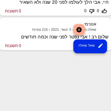
היי, אבי הלך לעולמו לפני 20 שנה ולא השאיר
thumb_down_off_alt
thumb_up_off_alt
0
0
0
תשובות
אנונימי
brightness_auto
שאלה נשאלה ב-
3 ינואר, 2021
215
צפיות
שלום רב ! אבי נפטר לפני שנה וכמה חודשים
edit
thumb_down_off_alt
thumb_up_off_alt
שאל שאלה
0
0
0
תשובות
שליחת משוב
XML Sitemap
MayroPro Theme
by
Momin Raza
Powered by
Question2Answer