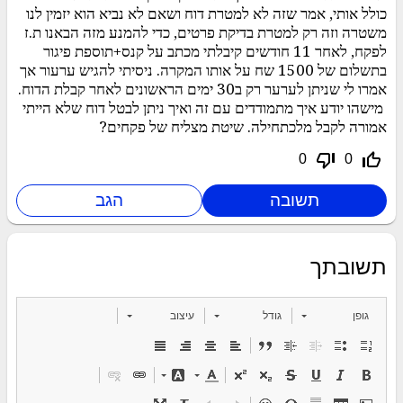
כולל אותי, אמר שזה לא למטרת דוח ושאם לא נביא הוא יזמין לנו
משטרה וזה רק למטרת בדיקת פרטים, כדי להמנע מזה הבאנו ת.ז
לפקח, לאחר 11 חודשים קיבלתי מכתב על קנס+תוספת פיגור
בתשלום של 1500 שח על אותו המקרה. ניסיתי להגיש ערעור אך
אמרו לי שניתן לערער רק ב30 ימים הראשונים לאחר קבלת הדוח.
מישהו יודע איך מתמודדים עם זה ואיך ניתן לבטל דוח שלא הייתי
אמורה לקבל מלכתחילה. שיטת מצליח של פקחים?
thumb_down_off_alt
thumb_up_off_alt
0
0
תשובתך
גופן
גודל
עיצוב