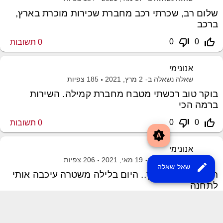
שלום רב, שכרתי רכב מחברת שכירות מוכרת בארץ,
ברכב
thumb_down_off_alt
thumb_up_off_alt
0
0
0
תשובות
אנונימי
שאלה נשאלה ב-
2 מרץ, 2021
185
צפיות
בוקר טוב רכשתי מטבח מחברת קמילה. השירות
ברמה הכי
thumb_down_off_alt
thumb_up_off_alt
0
0
0
תשובות
brightness_auto
אנונימי
שאלה נשאלה ב-
19 מאי, 2021
206
צפיות
edit
שאל שאלה
היי, רוצה להתייעץ.. היום בלילה משטרה עיכבה אותי
לתחנה
thumb_down_off_alt
thumb_up_off_alt
0
0
0
תשובות