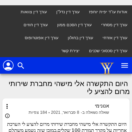
אודות עו"ד יפית יוחפז
עורך דין נדל"ן
עורך דין צוואות
עורך דין מסחרי
עורך דין הסכם ממון
עורך דין חוזים
עורך דין אזרחי
עורך דין בחולון
עורך דין אפוטרופוס
עורך דין סכסוכי שכנים
יצירת קשר
person
menu
search
היום התקשרה אלי מישהי מחברת שירותי
מרום להציע לי
more_vert
אנונימי
שאלה נשאלה ב-
8 פברואר, 2021
184
צפיות
info_outline
היום התקשרה אלי מישהי מחברת שירותי מרום להציע לי הערכת
אחריות על מקרר תמורת 100 שקלים,כמובן שזה נשמע משתלם