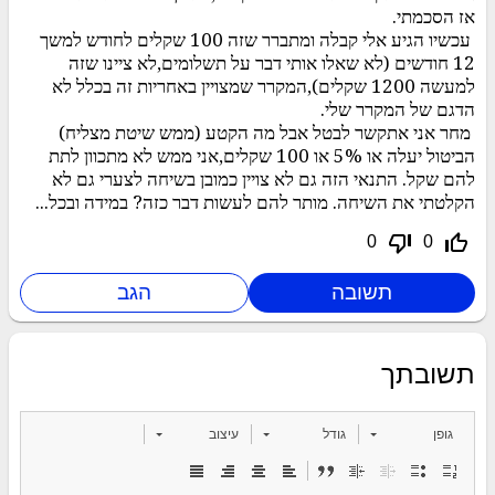
אז הסכמתי.
עכשיו הגיע אלי קבלה ומתברר שזה 100 שקלים לחודש למשך
12 חודשים (לא שאלו אותי דבר על תשלומים,לא ציינו שזה
למעשה 1200 שקלים),המקרר שמצויין באחריות זה בכלל לא
הדגם של המקרר שלי.
מחר אני אתקשר לבטל אבל מה הקטע (ממש שיטת מצליח)
הביטול יעלה או 5% או 100 שקלים,אני ממש לא מתכוון לתת
להם שקל. התנאי הזה גם לא צויין כמובן בשיחה לצערי גם לא
הקלטתי את השיחה. מותר להם לעשות דבר כזה? במידה ובכל...
thumb_down_off_alt
thumb_up_off_alt
0
0
תשובתך
גופן
גודל
עיצוב